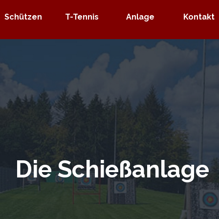
Menü überspringen
Schützen
▼
T-Tennis
▼
Anlage
▼
Kontakt
▼
Die Schießanlage