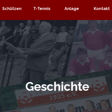
Menü überspringen
Schützen
▼
T-Tennis
▼
Anlage
▼
Kontakt
▼
Geschichte